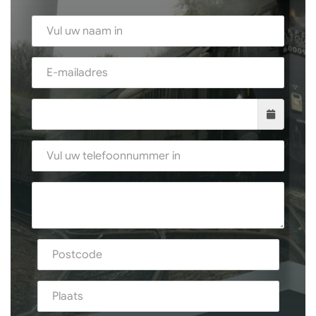
Naam
E-mail*
Datum
Telefoonnummer
Uw vraag
Postcode en plaats