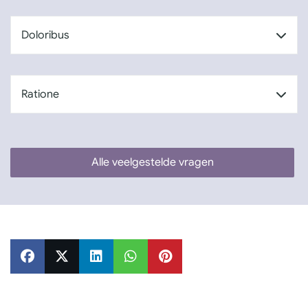
Doloribus
Ratione
Alle veelgestelde vragen
RE
SHARE
SHARE
SHARE
PIN